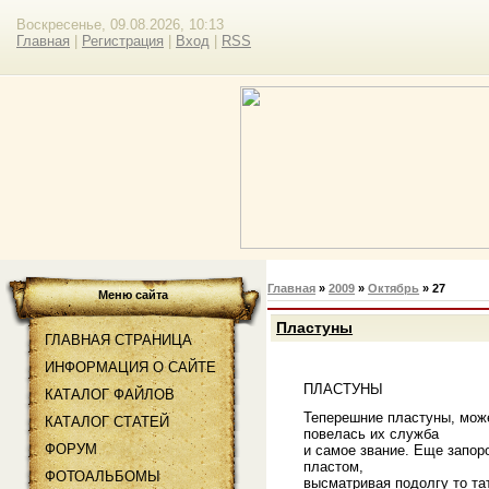
Воскресенье, 09.08.2026, 10:13
Главная
|
Регистрация
|
Вход
|
RSS
Главная
»
2009
»
Октябрь
»
27
Меню сайта
Пластуны
ГЛАВНАЯ СТРАНИЦА
ИНФОРМАЦИЯ О САЙТЕ
ПЛАСТУНЫ
КАТАЛОГ ФАЙЛОВ
Теперешние пластуны, може
КАТАЛОГ СТАТЕЙ
повелась их служба
ФОРУМ
и самое звание. Еще запо
пластом,
ФОТОАЛЬБОМЫ
высматривая подолгу то тат