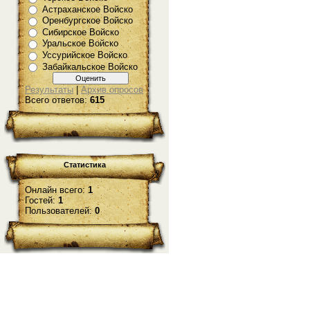
Астраханское Войско
Оренбургское Войско
Сибирское Войско
Уральское Войско
Уссурийское Войско
Забайкальское Войско
Результаты
|
Архив опросов
Всего ответов:
615
Статистика
Онлайн всего:
1
Гостей:
1
Пользователей:
0