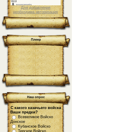
Для добавления
необходима авторизация
Плеер
Наш опрос
С какого казачьего войска
Ваши предки?
Всевеликое Войско
Донское
Кубанское Войско
Терское Войско