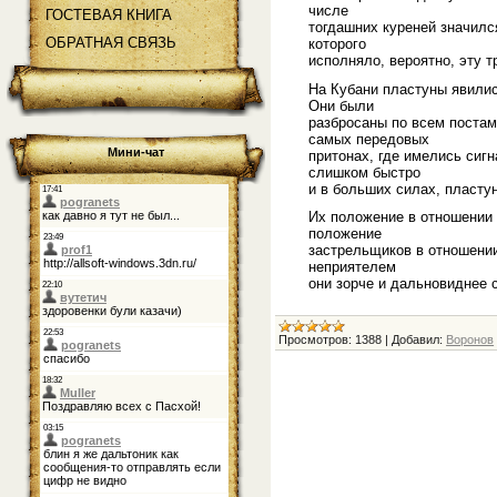
числе
ГОСТЕВАЯ КНИГА
тогдашних куреней значилс
ОБРАТНАЯ СВЯЗЬ
которого
исполняло, вероятно, эту 
На Кубани пластуны явили
Они были
разбросаны по всем постам
самых передовых
Мини-чат
притонах, где имелись сиг
слишком быстро
и в больших силах, пластун
Их положение в отношении 
положение
застрельщиков в отношении
неприятелем
они зорче и дальновиднее 
Просмотров:
1388
|
Добавил:
Воронов