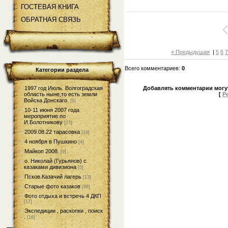
ГОСТЕВАЯ КНИГА
ОБРАТНАЯ СВЯЗЬ
« Предыдущая
|
5
6
Всего комментариев
:
0
Категории раздела
1997 год Июль. Волгоградская
Добавлять комментарии могу
область ныне,то есть земли
[
Р
Войска Донскаго.
[9]
10-11 июня 2007 года
мероприятие по
И.Болотникову
[23]
2009.08.22 тарасовка
[19]
4 ноября в Пушкино
[4]
Майкоп 2008.
[9]
о. Николай (Гурьянов) с
казаками дивизиона
[5]
Псков.Казачий лагерь
[13]
Старые фото казаков
[88]
Фото отдыха и встречь 4 ДКП
[17]
Экспедиции , раскопки , поиск
.
[16]