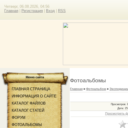
Четверг, 06.08.2026, 04:56
Главная
|
Регистрация
|
Вход
|
RSS
Меню сайта
Фотоальбомы
ГЛАВНАЯ СТРАНИЦА
Главная
»
Фотоальбом
»
Экспедиции 
ИНФОРМАЦИЯ О САЙТЕ
КАТАЛОГ ФАЙЛОВ
Просмотров
: 
Дата
: 25
КАТАЛОГ СТАТЕЙ
Просмотреть ф
ФОРУМ
ФОТОАЛЬБОМЫ