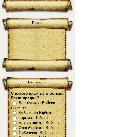
Плеер
Наш опрос
С какого казачьего войска
Ваши предки?
Всевеликое Войско
Донское
Кубанское Войско
Терское Войско
Астраханское Войско
Оренбургское Войско
Сибирское Войско