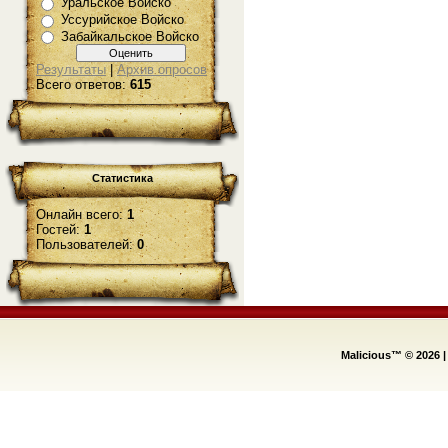
Уральское Войско
Уссурийское Войско
Забайкальское Войско
Результаты
|
Архив опросов
Всего ответов:
615
Статистика
Онлайн всего:
1
Гостей:
1
Пользователей:
0
Malicious™ © 2026
|