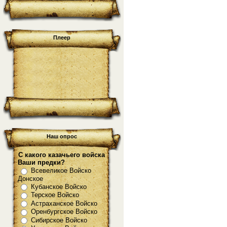
Плеер
Наш опрос
С какого казачьего войска
Ваши предки?
Всевеликое Войско
Донское
Кубанское Войско
Терское Войско
Астраханское Войско
Оренбургское Войско
Сибирское Войско