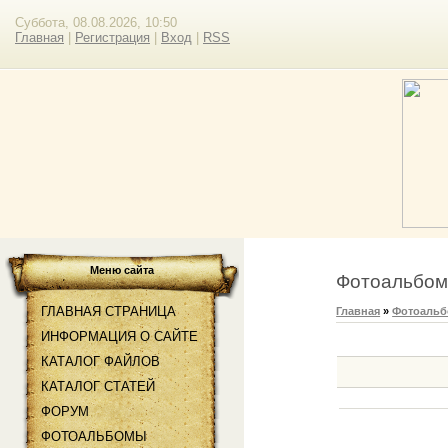
Суббота, 08.08.2026, 10:50
Главная
|
Регистрация
|
Вход
|
RSS
Меню сайта
Фотоальбо
ГЛАВНАЯ СТРАНИЦА
Главная
»
Фотоаль
ИНФОРМАЦИЯ О САЙТЕ
КАТАЛОГ ФАЙЛОВ
КАТАЛОГ СТАТЕЙ
ФОРУМ
ФОТОАЛЬБОМЫ