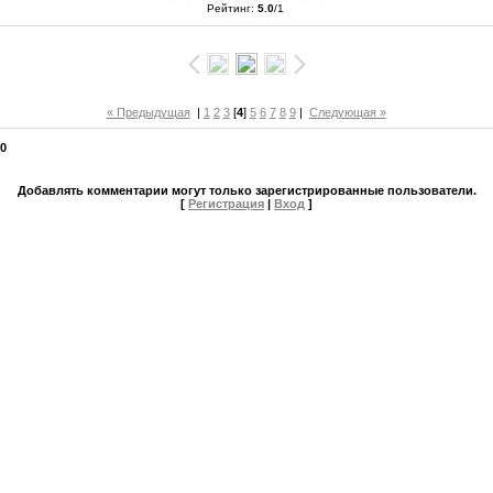
Рейтинг
:
5.0
/
1
« Предыдущая
|
1
2
3
[
4
]
5
6
7
8
9
|
Следующая »
:
0
Добавлять комментарии могут только зарегистрированные пользователи.
[
Регистрация
|
Вход
]