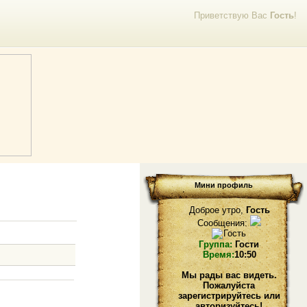
Приветствую Вас
Гость
!
Мини профиль
Доброе утро,
Гость
Сообщения:
Группа:
Гости
Время:
10:50
Мы рады вас видеть.
Пожалуйста
зарегистрируйтесь или
авторизуйтесь!