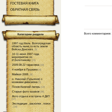
ГОСТЕВАЯ КНИГА
ОБРАТНАЯ СВЯЗЬ
Всего комментариев
Категории раздела
1997 год Июль. Волгоградская
область ныне,то есть земли
Войска Донскаго.
[9]
10-11 июня 2007 года
мероприятие по
И.Болотникову
[23]
2009.08.22 тарасовка
[19]
4 ноября в Пушкино
[4]
Майкоп 2008.
[9]
о. Николай (Гурьянов) с
казаками дивизиона
[5]
Псков.Казачий лагерь
[13]
Старые фото казаков
[88]
Фото отдыха и встречь 4 ДКП
[17]
Экспедиции , раскопки , поиск
.
[16]