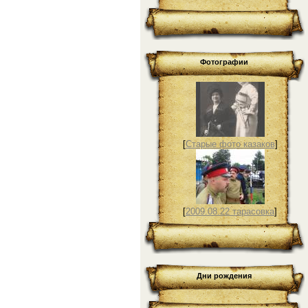
Фотографии
[
Старые фото казаков
]
[
2009.08.22 тарасовка
]
Дни рождения