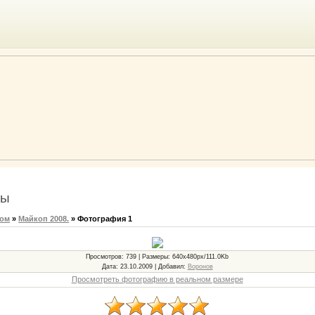
мы
бом
»
Майкоп 2008.
» Фотография 1
Просмотров
: 739 |
Размеры
: 640x480px/111.0Kb
Дата
: 23.10.2009 |
Добавил
:
Воронов
Просмотреть фотографию в реальном размере