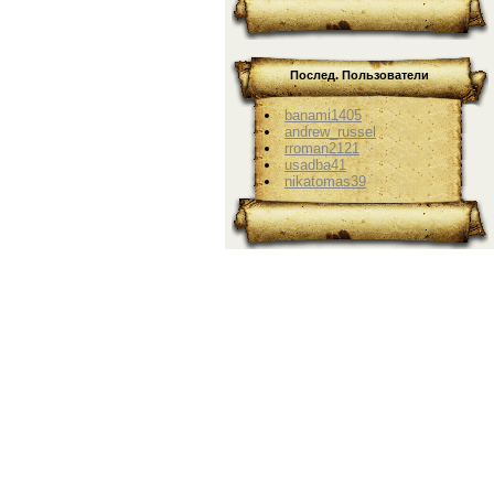
Послед. Пользователи
banami1405
andrew_russel
rroman2121
usadba41
nikatomas39