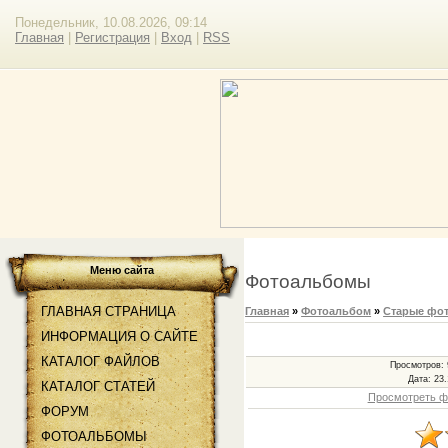
Понедельник, 10.08.2026, 09:14
Главная
|
Регистрация
|
Вход
|
RSS
Меню сайта
Фотоальбомы
ГЛАВНАЯ СТРАНИЦА
Главная
»
Фотоальбом
»
Старые фот
ИНФОРМАЦИЯ О САЙТЕ
КАТАЛОГ ФАЙЛОВ
Просмотров
:
Дата
: 23
КАТАЛОГ СТАТЕЙ
Просмотреть ф
ФОРУМ
ФОТОАЛЬБОМЫ