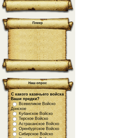
Плеер
Наш опрос
С какого казачьего войска
Ваши предки?
Всевеликое Войско
Донское
Кубанское Войско
Терское Войско
Астраханское Войско
Оренбургское Войско
Сибирское Войско