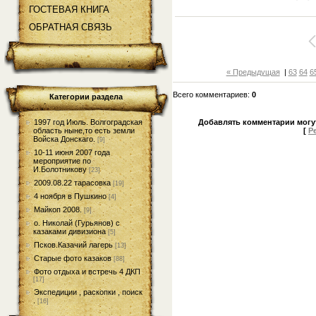
ГОСТЕВАЯ КНИГА
ОБРАТНАЯ СВЯЗЬ
« Предыдущая
|
63
64
6
Всего комментариев
:
0
Категории раздела
1997 год Июль. Волгоградская
Добавлять комментарии могу
область ныне,то есть земли
[
Р
Войска Донскаго.
[9]
10-11 июня 2007 года
мероприятие по
И.Болотникову
[23]
2009.08.22 тарасовка
[19]
4 ноября в Пушкино
[4]
Майкоп 2008.
[9]
о. Николай (Гурьянов) с
казаками дивизиона
[5]
Псков.Казачий лагерь
[13]
Старые фото казаков
[88]
Фото отдыха и встречь 4 ДКП
[17]
Экспедиции , раскопки , поиск
.
[16]