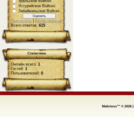
Уральское Войско
Уссурийское Войско
Забайкальское Войско
Результаты
|
Архив опросов
Всего ответов:
615
Статистика
Онлайн всего:
1
Гостей:
1
Пользователей:
0
Malicious™ © 2026
|