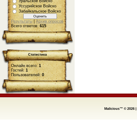
Уральское Войско
Уссурийское Войско
Забайкальское Войско
Результаты
|
Архив опросов
Всего ответов:
615
Статистика
Онлайн всего:
1
Гостей:
1
Пользователей:
0
Malicious™ © 2026
|