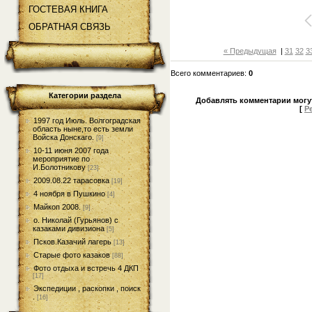
ГОСТЕВАЯ КНИГА
ОБРАТНАЯ СВЯЗЬ
« Предыдущая
|
31
32
3
Всего комментариев
:
0
Категории раздела
Добавлять комментарии могу
[
Р
1997 год Июль. Волгоградская
область ныне,то есть земли
Войска Донскаго.
[9]
10-11 июня 2007 года
мероприятие по
И.Болотникову
[23]
2009.08.22 тарасовка
[19]
4 ноября в Пушкино
[4]
Майкоп 2008.
[9]
о. Николай (Гурьянов) с
казаками дивизиона
[5]
Псков.Казачий лагерь
[13]
Старые фото казаков
[88]
Фото отдыха и встречь 4 ДКП
[17]
Экспедиции , раскопки , поиск
.
[16]