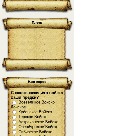
Плеер
Наш опрос
С какого казачьего войска
Ваши предки?
Всевеликое Войско
Донское
Кубанское Войско
Терское Войско
Астраханское Войско
Оренбургское Войско
Сибирское Войско